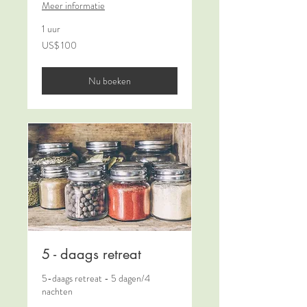
Meer informatie
1 uur
100
US$ 100
Amerikaanse
dollar
Nu boeken
5 - daags retreat
5-daags retreat - 5 dagen/4
nachten