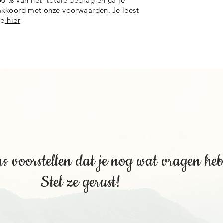
50 % van het totale bedrag en
ga je
akkoord met onze voorwaarden. Je leest
ze
hier
 voorstellen dat je nog wat vragen hebt.
ze gerust!