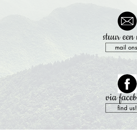
stuur een
mail ons
via face
find us!