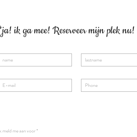
ja! ik ga mee! Reserveer mijn plek nu!
V
ik meld me aan voor
*
e