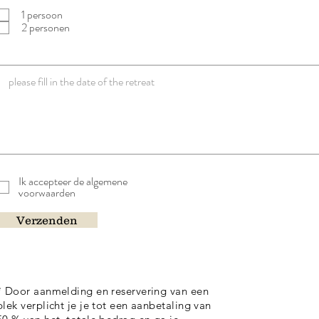
r
1 persoon
e
2 personen
i
s
t
Ik accepteer de algemene
voorwaarden
Verzenden
* Door aanmelding en reservering van een
plek verplicht je je tot een aanbetaling van