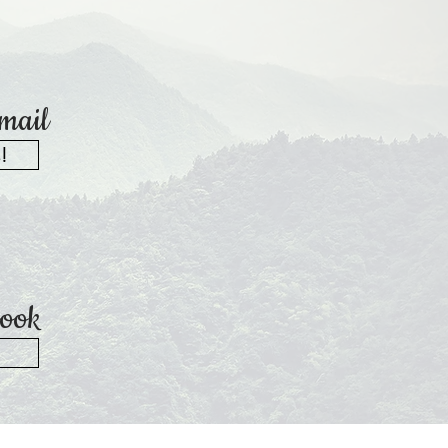
 mail
!
book