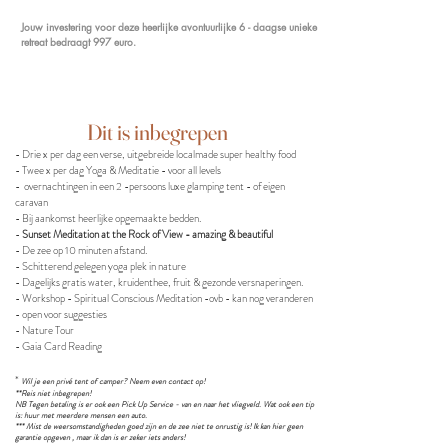
Jouw investering voor deze heerlijke avontuurlijke 6 - daagse unieke
retreat bedraagt 997 euro.
Dit is inbegrepen
- Drie x per dag een verse, uitgebreide localmade super healthy food
- Twee x per dag Yoga & Meditatie - voor all levels
- overnachtingen in een 2 -persoons luxe glamping tent - of eigen
caravan
- Bij aankomst heerlijke opgemaakte bedden.
-
Sunset Meditation at the Rock of View - amazing & beautiful
- De zee op 10 minuten afstand.
- Schitterend gelegen yoga plek in nature
- Dagelijks gratis water, kruidenthee, fruit & gezonde versnaperingen.
- Workshop - Spiritual Conscious Meditation -ovb - kan nog veranderen
- open voor suggesties
- Nature Tour
- Gaia Card Reading
*
Wil je een privé tent of camper? Neem even contact op!
**Reis niet inbegrepen!
NB Tegen beta
ling is er ook een Pick Up Service - van en naar het vliegveld. Wat ook een tip
is: huur met meerdere mensen een auto.
*** Mist de weersomstandigheden goed zijn en de zee niet te onrustig is! Ik kan hier geen
garantie opgeven , maar ik dan is er zeker iets anders!