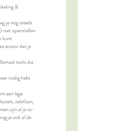
kkeling & 
ag je nog steeds 
) niet openstellen 
n kunt 
ze ervoor dat je 
lemaal tools die 
meer nodig hebt 
om een lege 
eutels, telefoon, 
en zijn al je to-
ag je ook al de 