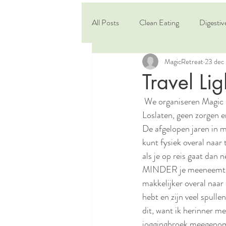
All Posts
Clean Eating
Digestiv
MagicRetreat
23 dec
Travel Lig
 We organiseren Magic Retreats omdat ik het zo fijn vind als mensen simpelweg kunnen relaxen. 
Loslaten, geen zorgen e
De afgelopen jaren in mi
kunt fysiek overal naar 
als je op reis gaat dan 
MINDER je meeneemt, hoe
makkelijker overal naar 
hebt en zijn veel spullen
dit, want ik herinner m
joggingbroek meegenom