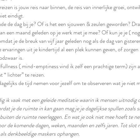
izen is jouw reis naar binnen, de reis van innerlijke groei, ontwi
iet eindigt. 
de de dag bij je? Of is het een sjouwen & zeulen geworden? Dra
 van een maand geleden op je werk met je mee? Of kun je je ( nog
mdat je de breuk van vijf jaar geleden nog als de dag van gistere
ervaringen uit je kindertijd al een plek kunnen geven, of zorgen 
odzwaar is. 
ullness ( mind-emptiness vind ik zelf een prachtige term) zijn al
“ lichter” te reizen. 
dagelijks de tijd nemen voor jezelf om te observeren wat je niet 
dig ik vaak met een geleide meditatie waarin ik mensen uitnodig 
rdat je de ruimte in kan gaan mag je je dagelijkse spullen zoals sl
 buiten de ruimte neerleggen. En wat je ook niet mee hoeft te nem
 voor de komende dagen, weken, maanden en zelfs jaren. Tot slot m
en als denkbeeldige maskers ophangen.