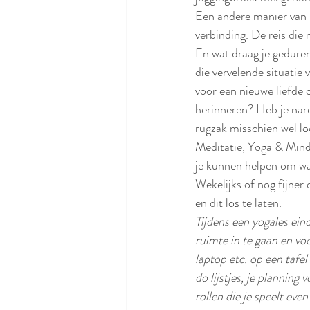
Een andere manier van re
verbinding. De reis die n
En wat draag je geduren
die vervelende situatie
voor een nieuwe liefde o
herinneren? Heb je nare 
rugzak misschien wel lo
Meditatie, Yoga & Mindf
je kunnen helpen om wat 
Wekelijks of nog fijner 
en dit los te laten. 
Tijdens een yogales ein
ruimte in te gaan en voo
laptop etc. op een tafel
do lijstjes, je planning
rollen die je speelt ev