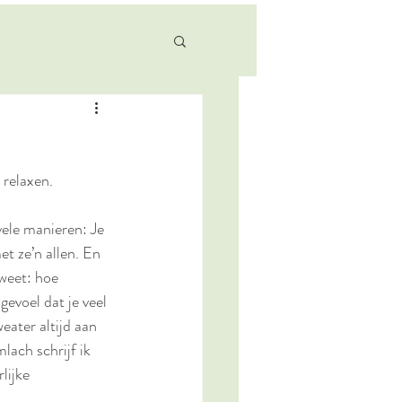
vele manieren: Je 
et ze’n allen. En 
 weet: hoe 
evoel dat je veel 
eater altijd aan 
lach schrijf ik 
lijke 