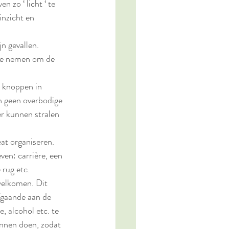
 zo ‘ licht ‘ te 
inzicht en 
n gevallen. 
 te nemen om de 
 knoppen in 
n geen overbodige 
er kunnen stralen 
at organiseren. 
en: carrière, een 
 rug etc. 
welkomen. Dit 
fgaande aan de 
e, alcohol etc. te 
unnen doen, zodat 