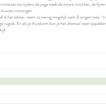
e ontstaat om tijdens de yoga week de mooie inzichten, de fijn
e kunnen ontvangen.  
ef ik het advies: neem zo weinig mogelijk werk & zorgen mee, ‘ trav
lege rugzak. En als je thuiskomt kun je het allemaal weer oppakke
kijk.