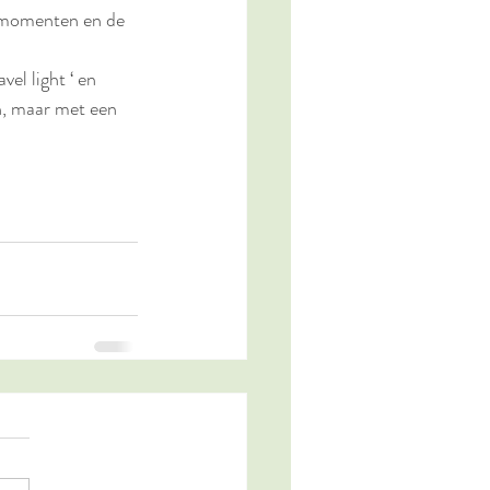
e momenten en de 
el light ‘ en 
n, maar met een 