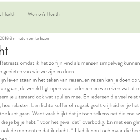
e Health
Women's Health
 2018
3 minuten om te lezen
ht
n genieten van wie we zijn en doen. 
jn leven staan in het teken van reizen..en reizen kan je doen op 
toe gaan, de wereld ligt open voor iedereen en we reizen wat af m
neem je uiteraard ook wat spullen mee. En iedereen die veel reist
 relaxter. Een lichte koffer of rugzak geeft vrijheid en je het g
toe kunt gaan. Want vaak blijkt dat je toch telkens net die ene sw
 die je bij je hebt “ voor het geval dat” overbodig. En met een glim
e ook de momenten dat ik dacht: “ Had ik nou toch maar die heer
en ”.