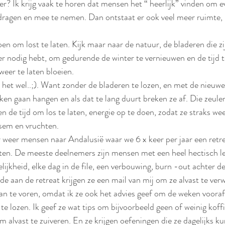
er? Ik krijg vaak te horen dat mensen het “ heerlijk” vinden om even
te dragen en mee te nemen. Dan ontstaat er ook veel meer ruimte, 
oen om lost te laten. Kijk maar naar de natuur, de bladeren die zij
er nodig hebt, om gedurende de winter te vernieuwen en de tijd
eer te laten bloeien. 
et wel..;). Want zonder de bladeren te lozen, en met de nieuwe
en gaan hangen en als dat te lang duurt breken ze af. Die zeule
de tijd om los te laten, energie op te doen, zodat ze straks we
sem en vruchten. 
weer mensen naar Andalusië waar we 6 x keer per jaar een retre
ten. De meeste deelnemers zijn mensen met een heel hectisch lev
lijkheid, elke dag in de file, een verbouwing, burn -out achter de
 aan de retreat krijgen ze een mail van mij om ze alvast te ver
an te voren, omdat ik ze ook het advies geef om de weken voora
 te lozen. Ik geef ze wat tips om bijvoorbeeld geen of weinig koffi
 alvast te zuiveren. En ze krijgen oefeningen die ze dagelijks k